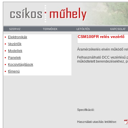
CSM100FR relés vezérlő
Elektronikák
Vezérlők
Áramérzékelés elvén működő rel
Modellek
Felhasználható DCC vezérlésű pá
Panelek
működtetett berendezésekhez, p
Kocsivilágítások
főmenü
Specifikáció:
Használati utasítás letöltése: