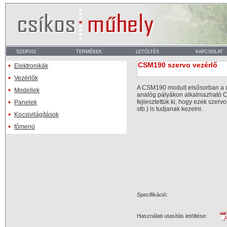
CSM190 szervo vezérlő
Elektronikák
Vezérlők
A CSM190 modult elsősorban a d
Modellek
analóg pályákon alkalmazható C
fejlesztettük ki, hogy ezek szerv
Panelek
stb.) is tudjanak kezelni.
Kocsivilágítások
főmenü
Specifikáció:
Használati utasítás letöltése: