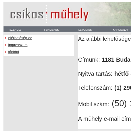
Az alábbi lehetősége
elérhetőség >>
impresszum
főoldal
Címünk:
1181 Budap
Nyitva tartás:
hétfő 
Telefonszám:
(1) 29
(50)
Mobil szám:
A műhely e-mail cí