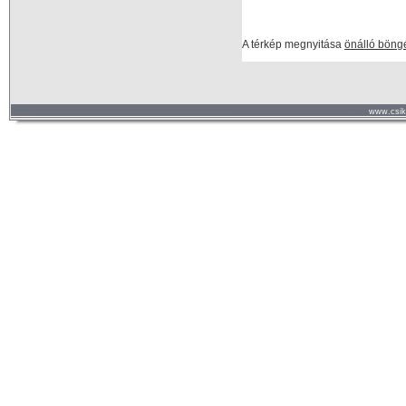
A térkép megnyitása
önálló böng
www.csik