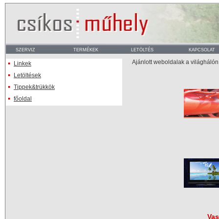
Ajánlott weboldalak a világhálón
Linkek
Letöltések
Tippek&trükkök
főoldal
Vas